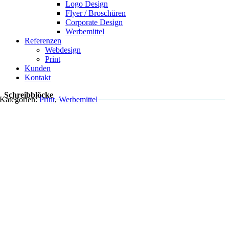
Logo Design
Flyer / Broschüren
Corporate Design
Werbemittel
Referenzen
Webdesign
Print
Kunden
Kontakt
Schreibblöcke
Kategorien:
Print
,
Werbemittel