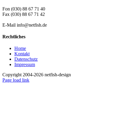
Fon (030) 88 67 71 40
Fax (030) 88 67 71 42
E-Mail info@netfish.de
Rechtliches
Home
Kontakt
Datenschutz
Impressum
Copyright 2004-2026 netfish-design
Facebook
Page load link
Nach
oben