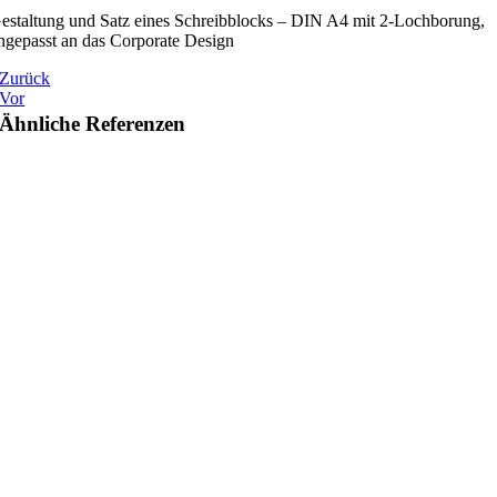
estaltung und Satz eines Schreibblocks – DIN A4 mit 2-Lochborung,
ngepasst an das Corporate Design
Zurück
Vor
Ähnliche Referenzen