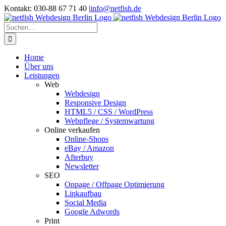
Zum
Kontakt: 030-88 67 71 40
|
info@netfish.de
Inhalt
springen
Suche
nach:
Home
Über uns
Leistungen
Web
Webdesign
Responsive Design
HTML5 / CSS / WordPress
Webpflege / Systemwartung
Online verkaufen
Online-Shops
eBay / Amazon
Afterbuy
Newsletter
SEO
Onpage / Offpage Optimierung
Linkaufbau
Social Media
Google Adwords
Print