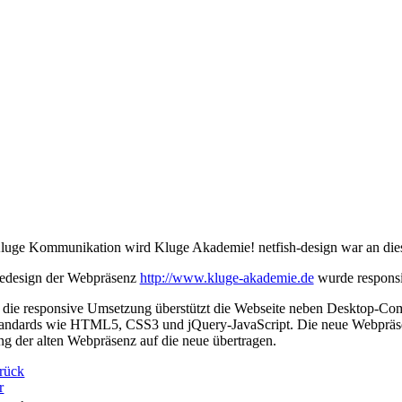
uge Kommunikation wird Kluge Akademie! netfish-design war an diese
edesign der Webpräsenz
http://www.kluge-akademie.de
wurde responsiv
die responsive Umsetzung überstützt die Webseite neben Desktop-Comp
ndards wie HTML5, CSS3 und jQuery-JavaScript. Die neue Webpräsenz
g der alten Webpräsenz auf die neue übertragen.
rück
r