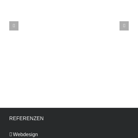
REFERENZEN
CONCRETE Bauunternehmung GmbH
Webdesign