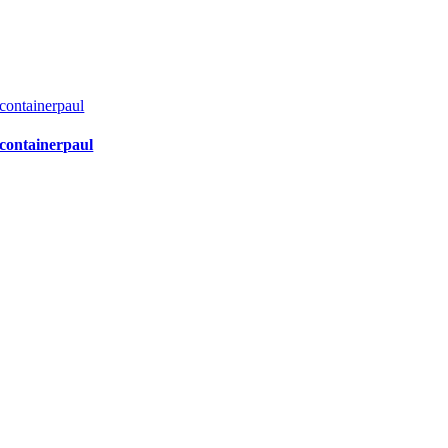
containerpaul
containerpaul