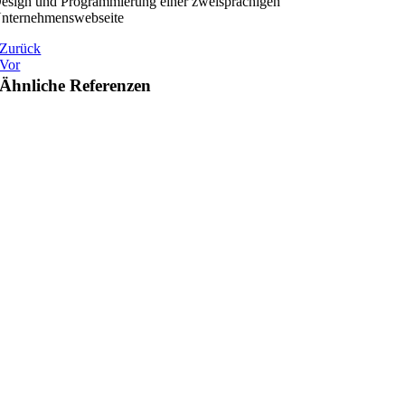
esign und Programmierung einer zweisprachigen
nternehmenswebseite
Zurück
Vor
Ähnliche Referenzen