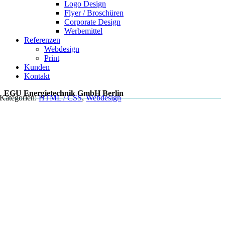
Logo Design
Flyer / Broschüren
Corporate Design
Werbemittel
Referenzen
Webdesign
Print
Kunden
Kontakt
EGU Energietechnik GmbH Berlin
Kategorien:
HTML / CSS
,
Webdesign