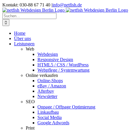
Zum
Kontakt: 030-88 67 71 40
|
info@netfish.de
Inhalt
springen
Suche
nach:
Home
Über uns
Leistungen
Web
Webdesign
Responsive Design
HTML5 / CSS / WordPress
Webpflege / Systemwartung
Online verkaufen
Online-Shops
eBay / Amazon
Afterbuy
Newsletter
SEO
Onpage / Offpage Optimierung
Linkaufbau
Social Media
Google Adwords
Print